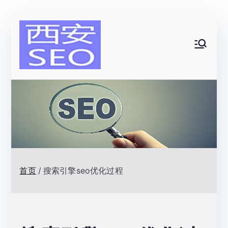
跳
转
到
西安SEO|
内
容
网站排名优
化顾问|一
名网络技术
首页
搜索引擎seo优化过程