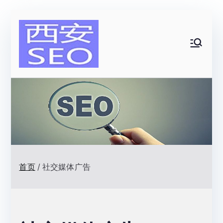
跳
转
到
西安SEO|
内
容
网站排名优
化顾问|一
名网络技术
首页
社交媒体广告