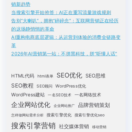
销新趋势
当搜索引擎开始抢答：AI正在重写流量游戏规则
告别“大喇叭”，拥抱“碎碎念”：互联网营销正在经历
的这场静悄悄的革命
AI重构电商底层逻辑：从运营到体验的消费全链路变
革
2026年AI营销第一站：不拼黑科技，拼“听懂人话”
SEO优化
SEO思维
HTML代码
html表单
SEO教程
WordPress优化
SEO顾问
WordPress建站
一名网络技术
一名SEO技术
企业网站优化
品牌营销策划
企业网站推广
搜索引擎优化
搜索引擎优化seo
怎样做网站需求分析
搜索引擎营销
社交媒体营销
移动营销