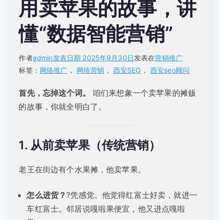
用卖苹果的故事，讲
懂“数据智能营销”
作者
admin
发表日期
2025年9月30日
发表在
营销推广
标签：
网络推广
，
网络营销
，
西安SEO
，
西安seo顾问
首先，忘掉这个词。
咱们来想象一个卖苹果的摊贩
的故事，你就全明白了。
1. 从前卖苹果（传统营销）
老王在街边有个水果摊，他卖苹果。
怎么进货？
?凭感觉。他觉得红富士好卖，就进一
车红富士。邻居说嘎啦果便宜，他又进点嘎啦