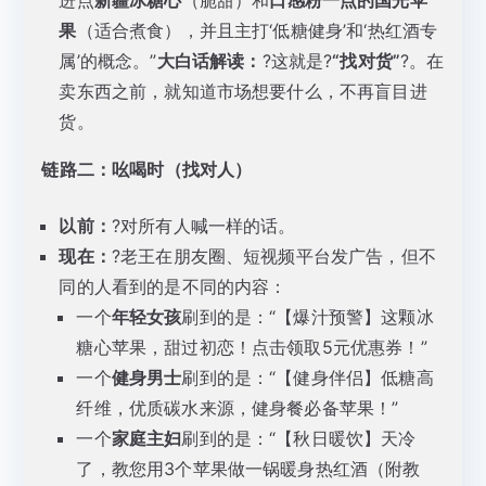
进点
新疆冰糖心
（脆甜）和
口感粉一点的国光苹
果
（适合煮食），并且主打‘低糖健身’和‘热红酒专
属’的概念。”
大白话解读：
?这就是?
“找对货”
?。在
卖东西之前，就知道市场想要什么，不再盲目进
货。
链路二：吆喝时（找对人）
以前：
?对所有人喊一样的话。
现在：
?老王在朋友圈、短视频平台发广告，但不
同的人看到的是不同的内容：
一个
年轻女孩
刷到的是：“【爆汁预警】这颗冰
糖心苹果，甜过初恋！点击领取5元优惠券！”
一个
健身男士
刷到的是：“【健身伴侣】低糖高
纤维，优质碳水来源，健身餐必备苹果！”
一个
家庭主妇
刷到的是：“【秋日暖饮】天冷
了，教您用3个苹果做一锅暖身热红酒（附教