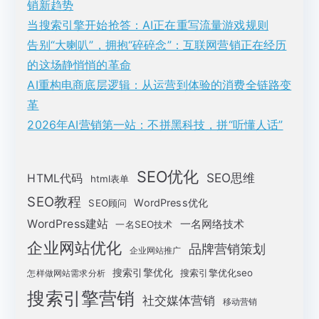
销新趋势
当搜索引擎开始抢答：AI正在重写流量游戏规则
告别“大喇叭”，拥抱“碎碎念”：互联网营销正在经历
的这场静悄悄的革命
AI重构电商底层逻辑：从运营到体验的消费全链路变
革
2026年AI营销第一站：不拼黑科技，拼“听懂人话”
SEO优化
SEO思维
HTML代码
html表单
SEO教程
WordPress优化
SEO顾问
WordPress建站
一名网络技术
一名SEO技术
企业网站优化
品牌营销策划
企业网站推广
搜索引擎优化
搜索引擎优化seo
怎样做网站需求分析
搜索引擎营销
社交媒体营销
移动营销