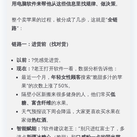
用电脑软件来帮他从这些信息里找规律、做决策
。
整个卖苹果的过程，被分成了几步，这就是“
全链
路
”：
链路一：进货前（找对货）
以前：
?凭感觉进货。
现在：
?老王打开软件一看，数据分析告诉他：
最近一个月，
年轻女性顾客
搜索“脆甜多汁的苹
果”的次数上涨了50%。
隔壁小区新搬来很多健身的人，他们常买
低
糖、富含纤维
的水果。
天气预报说下周会降温，大家更喜欢买水果在
家做
热红酒
。
智能赋能：
?软件建议老王：“别只进红富士了，多