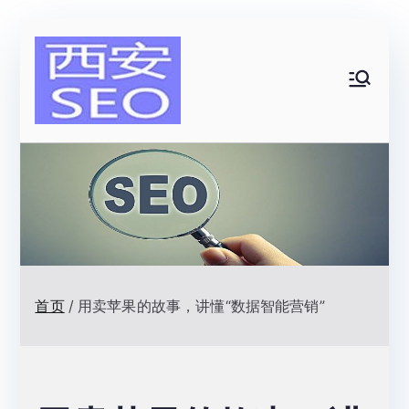
跳
转
到
西安SEO|
内
容
网站排名优
化顾问|一
名网络技术
首页
用卖苹果的故事，讲懂“数据智能营销”