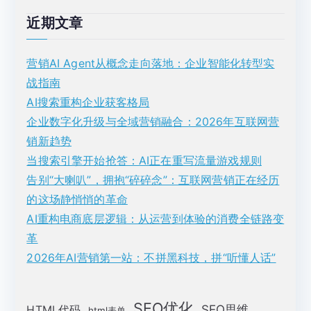
导
近期文章
航
营销AI Agent从概念走向落地：企业智能化转型实
战指南
AI搜索重构企业获客格局
企业数字化升级与全域营销融合：2026年互联网营
销新趋势
当搜索引擎开始抢答：AI正在重写流量游戏规则
告别“大喇叭”，拥抱“碎碎念”：互联网营销正在经历
的这场静悄悄的革命
AI重构电商底层逻辑：从运营到体验的消费全链路变
革
2026年AI营销第一站：不拼黑科技，拼“听懂人话”
SEO优化
SEO思维
HTML代码
html表单