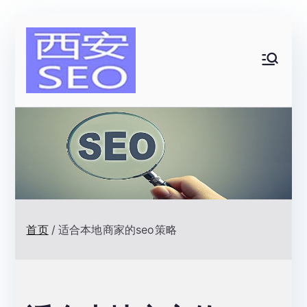
跳
转
到
西安SEO|
内
容
网站排名优
化顾问|一
名网络技术
首页
适合本地商家的seo策略