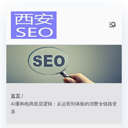
跳
转
到
西安SEO|
内
容
网站排名优
化顾问|一
名网络技术
首页
AI重构电商底层逻辑：从运营到体验的消费全链路变
革