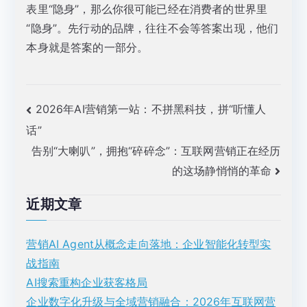
表里“隐身”，那么你很可能已经在消费者的世界里
“隐身”。先行动的品牌，往往不会等答案出现，他们
本身就是答案的一部分。
文
2026年AI营销第一站：不拼黑科技，拼“听懂人
话”
章
告别“大喇叭”，拥抱“碎碎念”：互联网营销正在经历
导
的这场静悄悄的革命
航
近期文章
营销AI Agent从概念走向落地：企业智能化转型实
战指南
AI搜索重构企业获客格局
企业数字化升级与全域营销融合：2026年互联网营