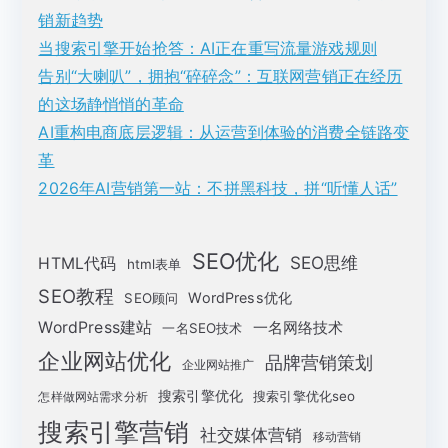
销新趋势
当搜索引擎开始抢答：AI正在重写流量游戏规则
告别“大喇叭”，拥抱“碎碎念”：互联网营销正在经历
的这场静悄悄的革命
AI重构电商底层逻辑：从运营到体验的消费全链路变
革
2026年AI营销第一站：不拼黑科技，拼“听懂人话”
SEO优化
SEO思维
HTML代码
html表单
SEO教程
WordPress优化
SEO顾问
WordPress建站
一名网络技术
一名SEO技术
企业网站优化
品牌营销策划
企业网站推广
搜索引擎优化
搜索引擎优化seo
怎样做网站需求分析
搜索引擎营销
社交媒体营销
移动营销