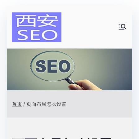
跳
转
到
西安SEO|
内
容
网站排名优
化顾问|一
名网络技术
首页
页面布局怎么设置