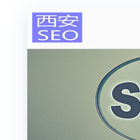
跳
转
到
西安SEO
内
容